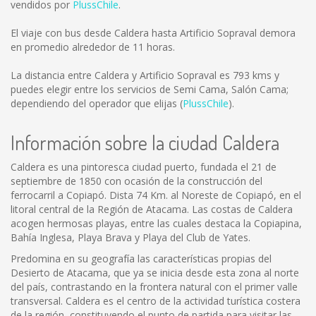
vendidos por
PlussChile
.
El viaje con bus desde Caldera hasta Artificio Sopraval demora
en promedio alrededor de 11 horas.
La distancia entre Caldera y Artificio Sopraval es
793 kms
y
puedes elegir entre los servicios de Semi Cama, Salón Cama;
dependiendo del operador que elijas (
PlussChile
).
Información sobre la ciudad Caldera
Caldera es una pintoresca ciudad puerto, fundada el 21 de
septiembre de 1850 con ocasión de la construcción del
ferrocarril a Copiapó. Dista 74 Km. al Noreste de Copiapó, en el
litoral central de la Región de Atacama. Las costas de Caldera
acogen hermosas playas, entre las cuales destaca la Copiapina,
Bahía Inglesa, Playa Brava y Playa del Club de Yates.
Predomina en su geografía las características propias del
Desierto de Atacama, que ya se inicia desde esta zona al norte
del país, contrastando en la frontera natural con el primer valle
transversal. Caldera es el centro de la actividad turística costera
de la región, constituyendo el punto de partida para visitar las