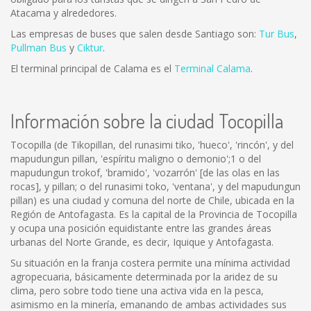
Atacama y alrededores.
Las empresas de buses que salen desde Santiago son:
Tur Bus
,
Pullman Bus
y
Ciktur
.
El terminal principal de Calama es el
Terminal Calama
.
Información sobre la ciudad Tocopilla
Tocopilla (de Tikopillan, del runasimi tiko, 'hueco', 'rincón', y del
mapudungun pillan, 'espíritu maligno o demonio';1 o del
mapudungun trokof, 'bramido', 'vozarrón' [de las olas en las
rocas], y pillan; o del runasimi toko, 'ventana', y del mapudungun
pillan) es una ciudad y comuna del norte de Chile, ubicada en la
Región de Antofagasta. Es la capital de la Provincia de Tocopilla
y ocupa una posición equidistante entre las grandes áreas
urbanas del Norte Grande, es decir, Iquique y Antofagasta.
Su situación en la franja costera permite una mínima actividad
agropecuaria, básicamente determinada por la aridez de su
clima, pero sobre todo tiene una activa vida en la pesca,
asimismo en la minería, emanando de ambas actividades sus