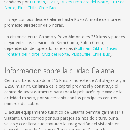
vendidos por
Pullman
,
Ciktur
,
Buses Frontera del Norte
,
Cruz del
Norte
,
PlussChile
,
Chile Bus
.
El viaje con bus desde Calama hasta Pozo Almonte demora en
promedio alrededor de 5 horas.
La distancia entre Calama y Pozo Almonte es
350 kms
y puedes
elegir entre los servicios de Semi Cama, Salón Cama;
dependiendo del operador que elijas (
Pullman
,
Ciktur
,
Buses
Frontera del Norte
,
Cruz del Norte
,
PlussChile
,
Chile Bus
).
Información sobre la ciudad Calama
Centro urbano situado a 215 kms. al noreste de Antofagasta y a
2.260 m.s.n.m.
Calama
es la capital provincial y constituye el
centro de abastecimiento para toda la población que vive de la
actividad minera, por su cercanía con los principales centros
mineros del cobre.
El actual equipamiento turístico de Calama permite garantizar al
visitante un recorrido por sus parajes salinos de altura, puna,
valles y cordillera que capturan la imaginación del visitante en
pleno desierto de Atacama. Turísticamente, Calama ha