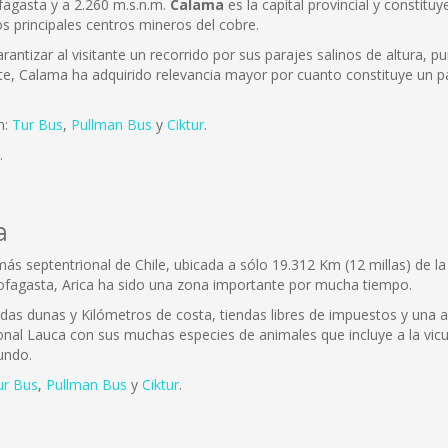
fagasta y a 2.260 m.s.n.m.
Calama
es la capital provincial y constitu
os principales centros mineros del cobre.
antizar al visitante un recorrido por sus parajes salinos de altura, pu
te, Calama ha adquirido relevancia mayor por cuanto constituye un pa
n:
Tur Bus
,
Pullman Bus
y
Ciktur
.
.
a
 más septentrional de Chile, ubicada a sólo 19.312 Km (12 millas) de 
ofagasta, Arica ha sido una zona importante por mucha tiempo.
adas dunas y Kilómetros de costa, tiendas libres de impuestos y una 
onal Lauca con sus muchas especies de animales que incluye a la vicuñ
undo.
ur Bus
,
Pullman Bus
y
Ciktur
.