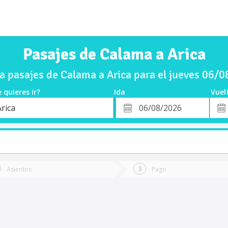
Pasajes de Calama a Arica
 pasajes de Calama a Arica para el jueves 06/
 quieres ir?
Ida
Vuel
*
Fech
rica
o
Fecha
de
de
Vuel
Ida
Asientos
Pago