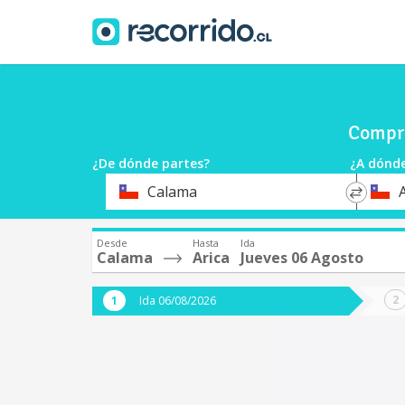
Compra
¿De dónde partes?
¿A dónde
*
*
Calama
A
Origen
Destin
Desde
Hasta
Ida
Calama
Arica
Jueves 06 Agosto
Ida 06/08/2026