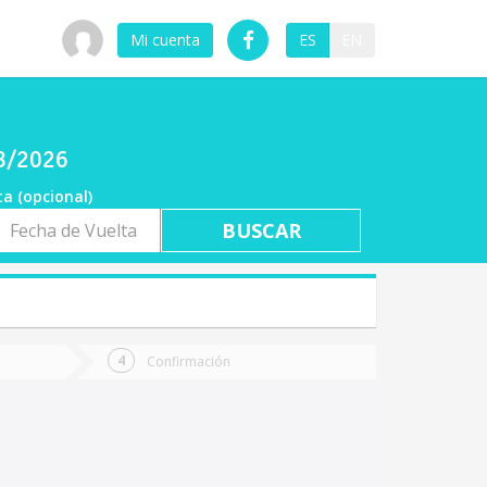
Mi cuenta
ES
EN
08/2026
ta (opcional)
a
ta
Confirmación