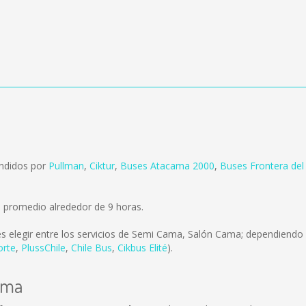
endidos por
Pullman
,
Ciktur
,
Buses Atacama 2000
,
Buses Frontera del
 promedio alrededor de 9 horas.
s elegir entre los servicios de Semi Cama, Salón Cama; dependiendo d
orte
,
PlussChile
,
Chile Bus
,
Cikbus Elité
).
ama