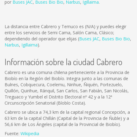
por
Buses JAC
,
Buses Bio Bio
,
Narbus
,
Igillaima
.
La distancia entre Cabrero y Temuco es
(N/A)
y puedes elegir
entre los servicios de Semi Cama, Salón Cama, Clásico;
dependiendo del operador que elijas (
Buses JAC
,
Buses Bio Bio
,
Narbus
,
Igillaima
).
Información sobre la ciudad Cabrero
Cabrero es una comuna chilena perteneciente a la Provincia de
Biobío en la Región del Biobío. Integra junto a las comunas de
Bulnes, Cobquecura, Coelemu, Ninhue, Ñiquén, Portezuelo,
Quillón, Quirihue, Ránquil, San Carlos, San Fabián, San Nicolás,
Treguaco y Yumbel el Distrito Electoral nº 42 y a la 12ª
Circunscripción Senatorial (Bíobío Costa).
Cabrero se ubica a 74,3 km de la capital regional Concepción, a
63 km de la capital Chillán (Capital de la Provincia de Ñuble) y a
56,6 km de Los Ángeles (capital de la Provincial de Biobío).
Fuente:
Wikipedia