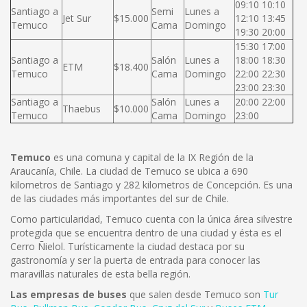
09:10 10:10
Santiago a
Semi
Lunes a
Jet Sur
$15.000
12:10 13:45
Temuco
Cama
Domingo
19:30 20:00
15:30 17:00
Santiago a
Salón
Lunes a
18:00 18:30
ETM
$18.400
Temuco
Cama
Domingo
22:00 22:30
23:00 23:30
Santiago a
Salón
Lunes a
20:00 22:00
Thaebus
$10.000
Temuco
Cama
Domingo
23:00
Temuco
es una comuna y capital de la IX Región de la
Araucanía, Chile. La ciudad de Temuco se ubica a 690
kilometros de Santiago y 282 kilometros de Concepción. Es una
de las ciudades más importantes del sur de Chile.
Como particularidad, Temuco cuenta con la única área silvestre
protegida que se encuentra dentro de una ciudad y ésta es el
Cerro Ñielol. Turísticamente la ciudad destaca por su
gastronomía y ser la puerta de entrada para conocer las
maravillas naturales de esta bella región.
Las empresas de buses
que salen desde Temuco son
Tur