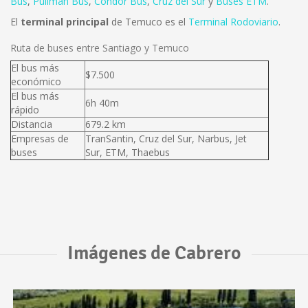
Bus
,
Pullman Bus
,
Condor Bus
,
Cruz del Sur
y
Buses ETM
.
El
terminal principal
de Temuco es el
Terminal Rodoviario
.
Ruta de buses entre Santiago y Temuco
El bus más
$7.500
económico
El bus más
6h 40m
rápido
Distancia
679.2 km
Empresas de
TranSantin, Cruz del Sur, Narbus, Jet
buses
Sur, ETM, Thaebus
Imágenes de Cabrero