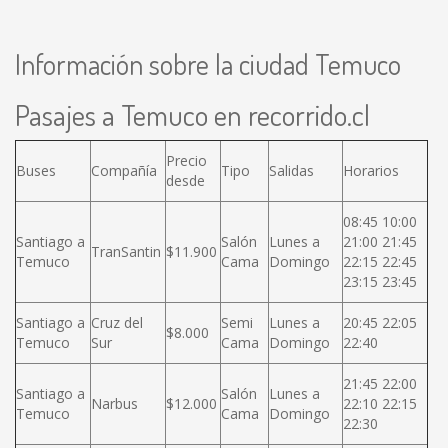
Información sobre la ciudad Temuco
Pasajes a Temuco en recorrido.cl
Precio
Buses
Compañía
Tipo
Salidas
Horarios
desde
08:45 10:00
Santiago a
Salón
Lunes a
21:00 21:45
TranSantin
$11.900
Temuco
Cama
Domingo
22:15 22:45
23:15 23:45
Santiago a
Cruz del
Semi
Lunes a
20:45 22:05
$8.000
Temuco
Sur
Cama
Domingo
22:40
21:45 22:00
Santiago a
Salón
Lunes a
Narbus
$12.000
22:10 22:15
Temuco
Cama
Domingo
22:30