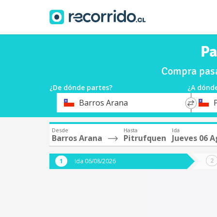
Pa
Compra pasa
¿De dónde partes?
¿A dónde
*
*
Barros Arana
Origen
Destin
Desde
Hasta
Ida
Barros Arana
Pitrufquen
Jueves 06 
Ida 06/08/2026