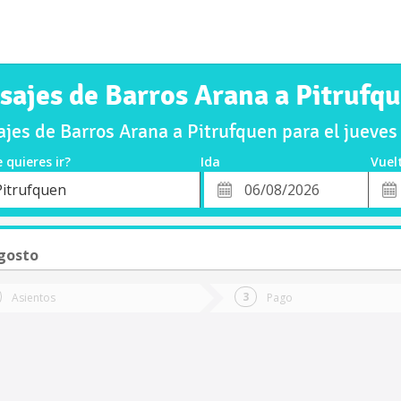
sajes de Barros Arana a Pitrufq
jes de Barros Arana a Pitrufquen para el jueve
 quieres ir?
Ida
Vuel
*
Fech
Pitrufquen
o
Fecha
de
de
Vuel
Ida
Agosto
Asientos
Pago