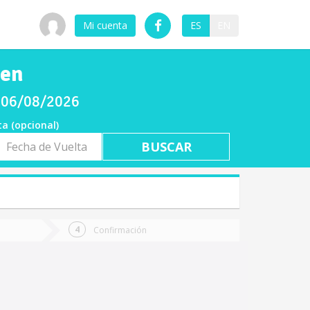
Mi cuenta
ES
EN
uen
s 06/08/2026
ta (opcional)
a
ta
Confirmación