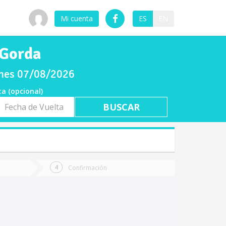
Mi cuenta
ES
EN
 Gorda
ernes 07/08/2026
ta (opcional)
a
ta
Confirmación