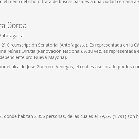
l menú del sitio o trata de buscar pasajes a una ciudad cercana a Ar
ra Gorda
Antofagasta.
a la 2ª Circunscripción Senatorial (Antofagasta). Es representada en l
na Núñez Urrutia (Renovación Nacional). A su vez, es representada en
ndependiente pro Nueva Mayoría).
 por el alcalde José Guerrero Venegas, el cual es asesorado por los co
2, donde habitan 2.356 personas, de las cuales el 79,2% (1.791) son 