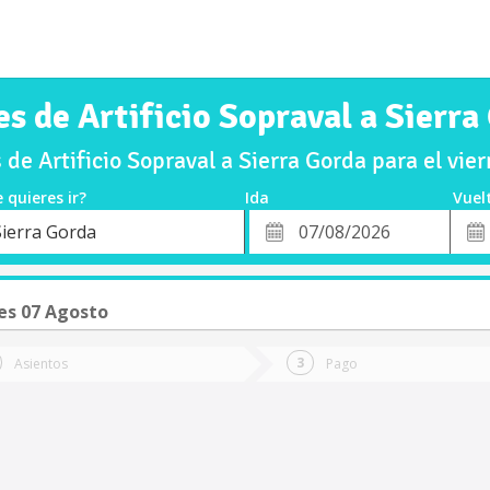
es de Artificio Sopraval a Sierra
de Artificio Sopraval a Sierra Gorda para el vi
 quieres ir?
Ida
Vuel
*
Fech
Sierra Gorda
o
Fecha
de
de
Vuel
Ida
es 07 Agosto
Asientos
Pago