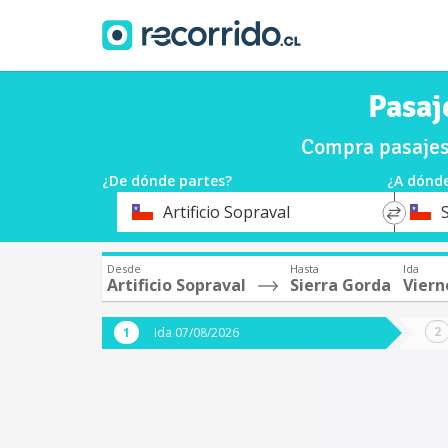
Pasaj
Compra pasajes 
¿De dónde partes?
¿A dónde
*
*
Artificio Sopraval
Origen
Destin
Desde
Hasta
Ida
Artificio Sopraval
Sierra Gorda
Viern
Ida 07/08/2026