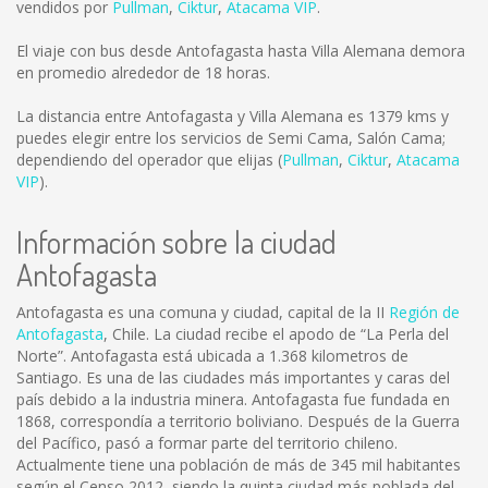
vendidos por
Pullman
,
Ciktur
,
Atacama VIP
.
El viaje con bus desde Antofagasta hasta Villa Alemana demora
en promedio alrededor de 18 horas.
La distancia entre Antofagasta y Villa Alemana es
1379 kms
y
puedes elegir entre los servicios de Semi Cama, Salón Cama;
dependiendo del operador que elijas (
Pullman
,
Ciktur
,
Atacama
VIP
).
Información sobre la ciudad
Antofagasta
Antofagasta es una comuna y ciudad, capital de la II
Región de
Antofagasta
, Chile. La ciudad recibe el apodo de “La Perla del
Norte”. Antofagasta está ubicada a 1.368 kilometros de
Santiago. Es una de las ciudades más importantes y caras del
país debido a la industria minera. Antofagasta fue fundada en
1868, correspondía a territorio boliviano. Después de la Guerra
del Pacífico, pasó a formar parte del territorio chileno.
Actualmente tiene una población de más de 345 mil habitantes
según el Censo 2012, siendo la quinta ciudad más poblada del