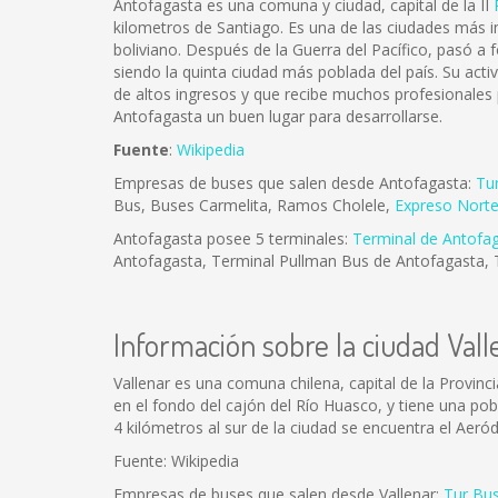
Antofagasta es una comuna y ciudad, capital de la II
kilometros de Santiago. Es una de las ciudades más im
boliviano. Después de la Guerra del Pacífico, pasó a 
siendo la quinta ciudad más poblada del país. Su act
de altos ingresos y que recibe muchos profesionales
Antofagasta un buen lugar para desarrollarse.
Fuente
:
Wikipedia
Empresas de buses que salen desde Antofagasta:
Tu
Bus, Buses Carmelita, Ramos Cholele,
Expreso Nort
Antofagasta posee 5 terminales:
Terminal de Antofa
Antofagasta, Terminal Pullman Bus de Antofagasta, 
Información sobre la ciudad Vall
Vallenar es una comuna chilena, capital de la Provin
en el fondo del cajón del Río Huasco, y tiene una pobl
4 kilómetros al sur de la ciudad se encuentra el Aeró
Fuente: Wikipedia
Empresas de buses que salen desde Vallenar:
Tur Bu