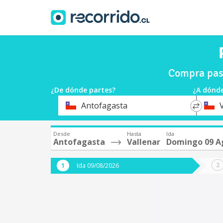
Compra pasa
¿De dónde partes?
¿A dónde
*
*
Antofagasta
Origen
Destin
Desde
Hasta
Ida
Antofagasta
Vallenar
Domingo 09 A
Ida 09/08/2026