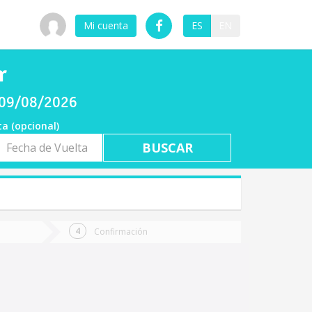
Mi cuenta
ES
EN
r
o 09/08/2026
ta (opcional)
a
ta
Confirmación