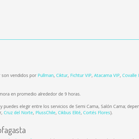
r son vendidos por
Pullman
,
Ciktur
,
Fichtur VIP
,
Atacama VIP
,
Covalle
emora en promedio alrededor de 9 horas.
y puedes elegir entre los servicios de Semi Cama, Salón Cama; depen
r
,
Cruz del Norte
,
PlussChile
,
Cikbus Elité
,
Cortés Flores
).
ofagasta