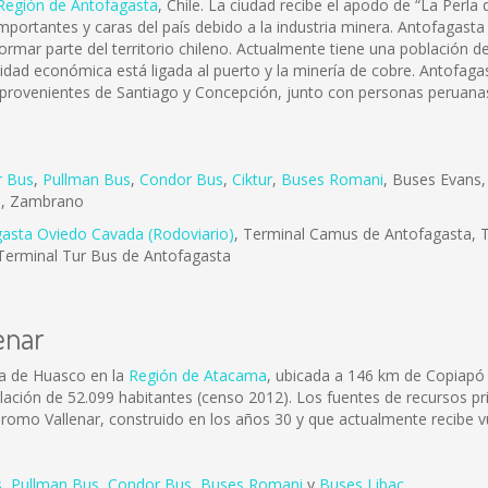
Región de Antofagasta
, Chile. La ciudad recibe el apodo de “La Perla
portantes y caras del país debido a la industria minera. Antofagasta
formar parte del territorio chileno. Actualmente tiene una población
ividad económica está ligada al puerto y la minería de cobre. Antofa
 provenientes de Santiago y Concepción, junto con personas peruanas
r Bus
,
Pullman Bus
,
Condor Bus
,
Ciktur
,
Buses Romani
, Buses Evans
e
, Zambrano
gasta Oviedo Cavada (Rodoviario)
, Terminal Camus de Antofagasta, T
Terminal Tur Bus de Antofagasta
enar
cia de Huasco en la
Región de Atacama
, ubicada a 146 km de Copiapó 
ación de 52.099 habitantes (censo 2012). Los fuentes de recursos princ
dromo Vallenar, construido en los años 30 y que actualmente recibe vu
s
,
Pullman Bus
,
Condor Bus
,
Buses Romani
y
Buses Libac