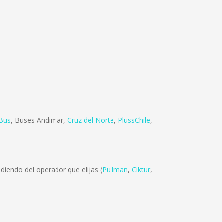
 Bus
,
Buses Andimar
,
Cruz del Norte
,
PlussChile
,
diendo del operador que elijas (
Pullman
,
Ciktur
,