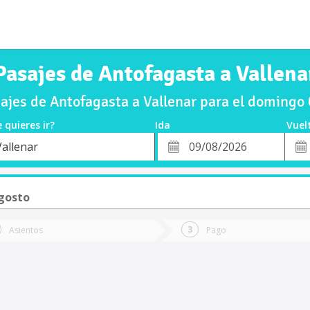
Pasajes de Antofagasta a Vallena
jes de Antofagasta a Vallenar para el doming
 quieres ir?
Ida
Vuel
*
Fech
Vallenar
o
Fecha
de
de
Vuel
Ida
gosto
Asientos
Pago