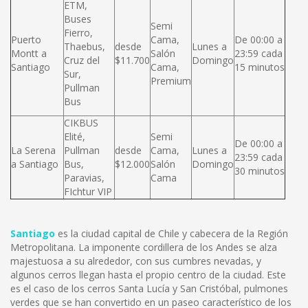
ETM,
Buses
Semi
Fierro,
Puerto
Cama,
De 00:00 a
Thaebus,
desde
Lunes a
Montt a
Salón
23:59 cada
Cruz del
$11.700
Domingo
Santiago
Cama,
15 minutos
Sur,
Premium
Pullman
Bus
CIKBUS
Elité,
Semi
De 00:00 a
La Serena
Pullman
desde
Cama,
Lunes a
23:59 cada
a Santiago
Bus,
$12.000
Salón
Domingo
30 minutos
Paravias,
Cama
FIchtur VIP
Santiago
es la ciudad capital de Chile y cabecera de la Región
Metropolitana. La imponente cordillera de los Andes se alza
majestuosa a su alrededor, con sus cumbres nevadas, y
algunos cerros llegan hasta el propio centro de la ciudad. Este
es el caso de los cerros Santa Lucía y San Cristóbal, pulmones
verdes que se han convertido en un paseo característico de los