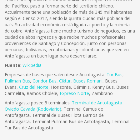
del Pacífico, pasó a formar parte del territorio chileno.
Actualmente tiene una población de más de 345 mil habitantes
según el Censo 2012, siendo la quinta ciudad más poblada del
país. Su actividad económica está ligada al puerto y la minería
de cobre. Antofagasta tiene mucho turismo de negocios, es una
ciudad de altos ingresos y que recibe muchos profesionales
provenientes de Santiago y Concepción, junto con personas
peruanas, bolivianas, ecuatorianas y colombianas que ven en
Antofagasta un buen lugar para desarrollarse.
Fuente
:
Wikipedia
Empresas de buses que salen desde Antofagasta:
Tur Bus
,
Pullman Bus
,
Condor Bus
,
Ciktur
,
Buses Romani
, Buses
Evans,
Cruz del Norte
, Horizonte, Géminis, Kenny Bus, Buses
Carmelita, Ramos Cholele,
Expreso Norte
, Zambrano
Antofagasta posee 5 terminales:
Terminal de Antofagasta
Oviedo Cavada (Rodoviario)
, Terminal Camus de
Antofagasta, Terminal de Buses Flota Barrios de
Antofagasta, Terminal Pullman Bus de Antofagasta, Terminal
Tur Bus de Antofagasta