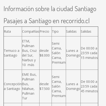
Información sobre la ciudad Santiago
Pasajes a Santiago en recorrido.cl
Ruta
Compañías
Precio
Tipo
Salidas
Salidas
ETM,
Semi
Pullman
Cama,
De 00:00 a
Temuco a
Bus, Cruz
desde
Lunes a
Salón
23:59 cada
Santiago
del Sur,
$8.000
Domingo
Cama,
15 minutos
Narbus y
Premium
10 más
EME Bus,
Semi
Pullman
Cama,
De 00:00 a
Concepción
Bus,
desde
Lunes a
Salón
23:59 cada
a Santiago
Nilahue,
$7.500
Domingo
Cama,
45 minutos
Pullman
Premium
Tur