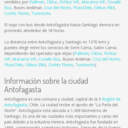
vendidos por
Pullman
,
Ciktur
,
Fichtur VIP
,
Atacama VIP
,
Covalle
Bus
,
Buses Andimar
,
Cruz del Norte
,
PlussChile
,
Cikbus Elité
,
Cortés Flores
,
Turisnorte
.
El viaje con bus desde Antofagasta hasta Santiago demora en
promedio alrededor de 18 horas.
La distancia entre Antofagasta y Santiago es
1370 kms
y
puedes elegir entre los servicios de Semi Cama, Salón Cama;
dependiendo del operador que elijas (
Pullman
,
Ciktur
,
Fichtur
VIP
,
Atacama VIP
,
Covalle Bus
,
Buses Andimar
,
Cruz del Norte
,
PlussChile
,
Cikbus Elité
,
Cortés Flores
,
Turisnorte
).
Información sobre la ciudad
Antofagasta
Antofagasta es una comuna y ciudad, capital de la II
Región de
Antofagasta
, Chile. La ciudad recibe el apodo de “La Perla del
Norte”. Antofagasta está ubicada a 1.368 kilometros de
Santiago. Es una de las ciudades más importantes y caras del
país debido a la industria minera. Antofagasta fue fundada en
1868, correspondía a territorio boliviano. Después de la Guerra