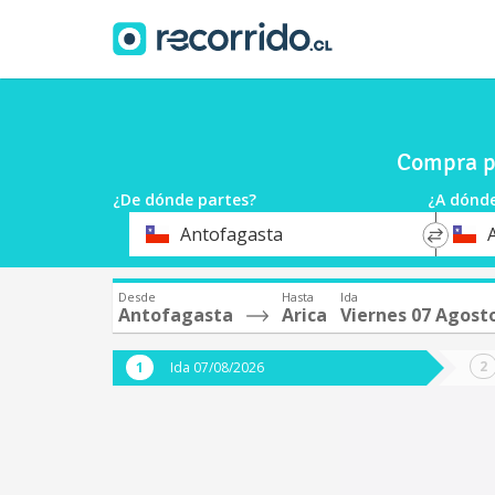
Compra pa
¿De dónde partes?
¿A dónde
*
*
Antofagasta
A
Origen
Destin
Desde
Hasta
Ida
Antofagasta
Arica
Viernes 07 Agost
Ida 07/08/2026