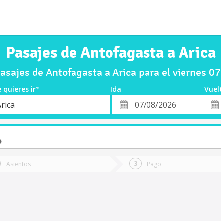
Pasajes de Antofagasta a Arica
sajes de Antofagasta a Arica para el viernes 
 quieres ir?
Ida
Vuel
*
Fech
rica
o
Fecha
de
de
Vuel
Ida
o
Asientos
Pago