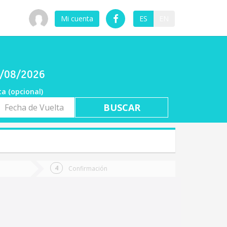
Mi cuenta
ES
EN
07/08/2026
ta (opcional)
a
ta
Confirmación