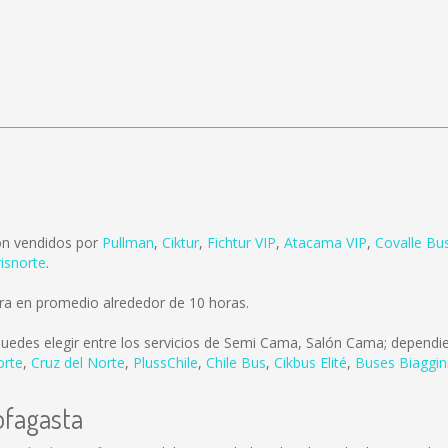
on vendidos por
Pullman
,
Ciktur
,
Fichtur VIP
,
Atacama VIP
,
Covalle Bu
isnorte
.
ra en promedio alrededor de 10 horas.
uedes elegir entre los servicios de Semi Cama, Salón Cama; dependie
orte
,
Cruz del Norte
,
PlussChile
,
Chile Bus
,
Cikbus Elité
,
Buses Biaggin
ofagasta