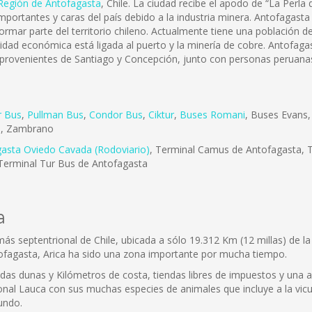
Región de Antofagasta
, Chile. La ciudad recibe el apodo de “La Perla
portantes y caras del país debido a la industria minera. Antofagasta
formar parte del territorio chileno. Actualmente tiene una población
ividad económica está ligada al puerto y la minería de cobre. Antofa
 provenientes de Santiago y Concepción, junto con personas peruanas
r Bus
,
Pullman Bus
,
Condor Bus
,
Ciktur
,
Buses Romani
, Buses Evans
e
, Zambrano
gasta Oviedo Cavada (Rodoviario)
, Terminal Camus de Antofagasta, T
Terminal Tur Bus de Antofagasta
a
 más septentrional de Chile, ubicada a sólo 19.312 Km (12 millas) de 
ofagasta, Arica ha sido una zona importante por mucha tiempo.
adas dunas y Kilómetros de costa, tiendas libres de impuestos y una 
onal Lauca con sus muchas especies de animales que incluye a la vicuñ
undo.