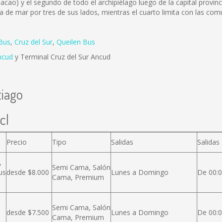
hacao) y el segundo de todo el archipiélago luego de la capital provi
de mar por tres de sus lados, mientras el cuarto limita con las co
Bus
,
Cruz del Sur
,
Queilen Bus
ncud
y Terminal Cruz del Sur Ancud
tiago
cl
Precio
Tipo
Salidas
Salidas
,
Semi Cama, Salón
us
desde $8.000
Lunes a Domingo
De 00:0
Cama, Premium
Semi Cama, Salón
desde $7.500
Lunes a Domingo
De 00:0
Cama, Premium