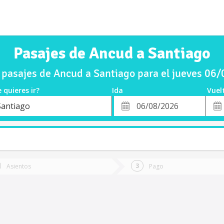
Pasajes de Ancud a Santiago
pasajes de Ancud a Santiago para el jueves 06
 quieres ir?
Ida
Vuel
*
Fech
Santiago
o
Fecha
de
de
Vuel
Ida
Asientos
Pago