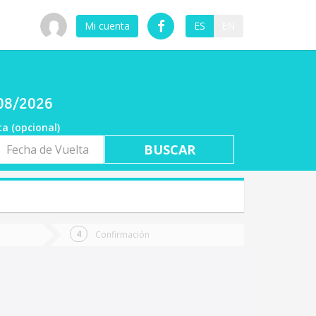
Mi cuenta
ES
EN
/08/2026
ta (opcional)
a
ta
Confirmación