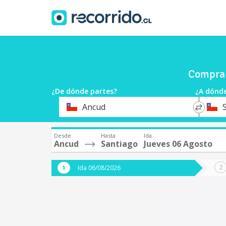
Compra 
¿De dónde partes?
¿A dónde
*
*
Ancud
Origen
Destin
Desde
Hasta
Ida
Ancud
Santiago
Jueves 06 Agosto
Ida 06/08/2026