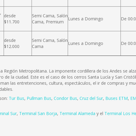
,
desde
Semi Cama, Salón
Lunes a Domingo
De 00:0
$11.700
Cama, Premium
desde
Semi Cama, Salón
Lunes a Domingo
De 00:0
$12.000
Cama
e la Región Metropolitana. La imponente cordillera de los Andes se a
ro de la ciudad. Este es el caso de los cerros Santa Lucía y San Cris
 aman las entretenciones, cultura, espectáculos, el ir de compras y mu
dables.
 son:
Tur Bus
,
Pullman Bus
,
Condor Bus
,
Cruz del Sur
,
Buses ETM
,
EM
minal Sur
,
Terminal San Borja
,
Terminal Alameda
y el
Terminal Los H