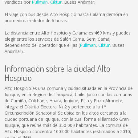
vendidos por
Pullman
,
Ciktur
,
Buses Andimar
.
El viaje con bus desde Alto Hospicio hasta Calama demora en
promedio alrededor de 6 horas.
La distancia entre Alto Hospicio y Calama es
469 kms
y puedes
elegir entre los servicios de Salón Cama, Semi Cama;
dependiendo del operador que elijas (
Pullman
,
Ciktur
,
Buses
Andimar
).
Información sobre la ciudad Alto
Hospicio
Alto Hospicio es una comuna y ciudad situada en la Provincia de
Iquique, en la Región de Tarapacá, Chile. Junto con las comunas
de Camiña, Colchane, Huara, Iquique, Pica y Pozo Almonte,
integra el Distrito Electoral № 2 y pertenece a la 1.ª
Circunscripción Senatorial. Se ubica en los altos cercanos a la
ciudad portuaria de Iquique, con la cual forma el llamado Gran
Iquique, que reúne más de 350 000 habitantes. La comuna de
Alto Hospicio concentra 100 000 habitantes (estimados a 2010,
según el INE).