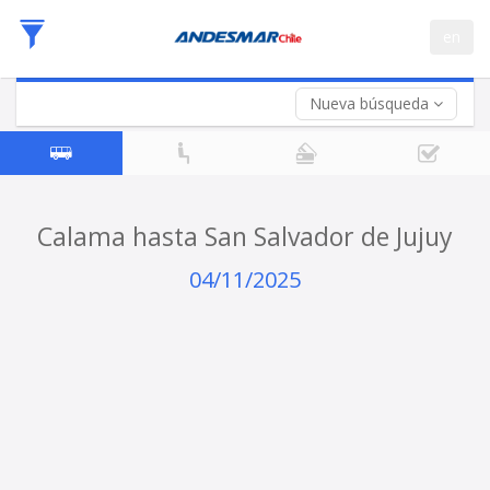
Fecha
en
de
Vuelta (opcional)
Ida
Fecha
de
Nueva búsqueda
Vuelta
Calama hasta San Salvador de Jujuy
04/11/2025